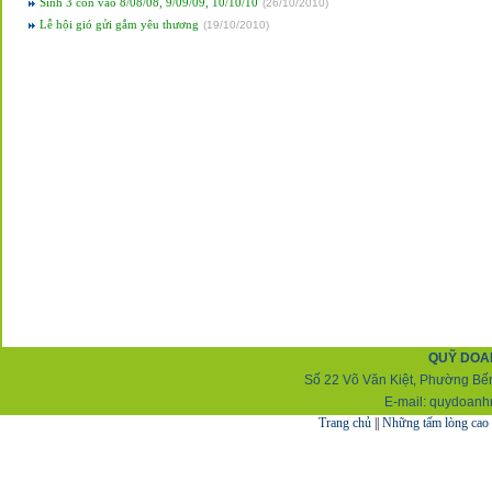
Sinh 3 con vào 8/08/08, 9/09/09, 10/10/10
(
26/10/2010
)
Lễ hội gió gửi gắm yêu thương
(
19/10/2010
)
QUỸ DOA
Số 22 Võ Văn Kiệt, Phường Bến
E-mail:
q
uydoanh
Trang chủ
||
Những tấm lòng cao 