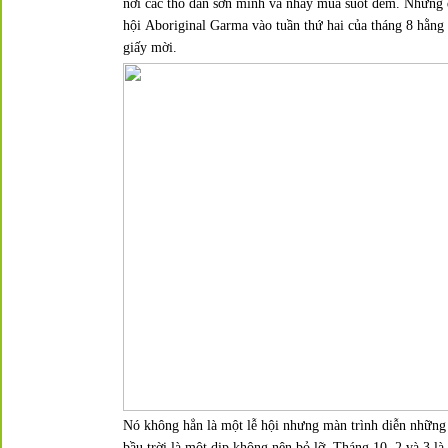
nơi các thổ dân sơn mình và nhảy múa suốt đêm. Nhưng
hội
Aboriginal Garma
vào tuần thứ hai của tháng 8 hằng
giấy mời.
Nó không hẳn là một lễ hội nhưng màn trình diễn những 
bầu trời là một dịp không nên bỏ lỡ. Tháng 10, 2 và 3 là