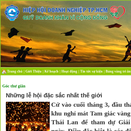
Trang chủ
|
Giới Thiệu
|
Kế hoạch
|
Hoạt động
|
Tin tức sự kiện
|
Bảng vàng tri ân
Góc thư giãn
Những lễ hội đặc sắc nhất thế giới
Cứ vào cuối tháng 3, đầu thá
khu nghỉ mát Tam giác vàng
Thái Lan để tham dự Giải 
ngày. Điều đặc biệt là các đố