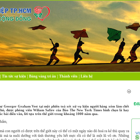
|
Tin tức sự kiện
|
Bảng vàng tri ân
|
Thành viên
|
Liên hệ
ĐẠ
 sư Georger Graham Vest tại một phiên toà xét xử vụ kiện người hàng xóm làm chết
chủ, được phóng viên Wiliam Safire của Báo The New York Times bình chọn là hay
ác bài diễn văn, lời tựa trên thế giới trong khoảng 1000 năm qua.
thẩm,
mà con người có được trên thế giới này có thể có một ngày nào đó hoá ra kẻ thù quay ra
cái mà ta nuôi dưỡng với tình thương yêu hết mực rồi có thể là một lũ vô ơn. Những