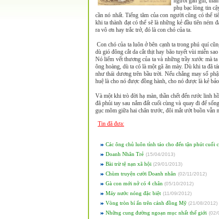
người gần gũi, thân
phụ bạc lòng tin cậ
cần nó nhất. Tiếng tăm của con người cũng có thể t
khi ta thành đạt có thể sẽ là những kẻ đầu tiên ném 
ra vô ơn hay trắc trở, đó là con chó của ta.
Con chó của ta luôn ở bên cạnh ta trong phú quí cũ
dù gió đông cắt da cắt thịt hay bão tuyết vùi miễn sa
Nó liếm vết thương của ta và những trầy xước mà ta 
ông hoàng, dù ta có là một gã ăn mày. Dù khi ta đã tá
như thái dương trên bầu trời. Nếu chẳng may số phận 
huệ là cho nó được đồng hành, cho nó được là kẻ bảo v
Và một khi trò đời hạ màn, thần chết đến rước linh hồn 
đã phủi tay sau nắm đất cuối cùng và quay đi để sống
gục mõm giữa hai chân trước, đôi mắt ướt buồn vẫn mở 
Tin đã đưa:
Các ông chủ luôn tỉnh táo cho đến tận phút cuối 
Doanh Nhân Trẻ
(
15/04/2013
)
Bài trừ tệ nạn xã hội
(
29/01/2013
)
Chùm truyện cười Doanh nhân
(
02/11/2012
)
Gà con mới nở có 4 chân
(
05/10/2012
)
Máy nước nóng đặc biệt
(
11/09/2012
)
Vòng tròn bí ẩn trên cánh đồng Mỹ
(
21/08/2012
)
Những cung đường ngoạn mục nhất thế giới
(
02/