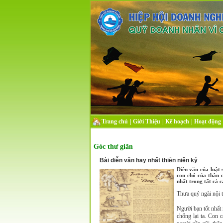
Trang chủ
|
Giới Thiệu
|
Kế hoạch
|
Hoạt động
Góc thư giãn
Bài diễn văn hay nhất thiên niên kỷ
Diễn văn của luật
con chó của thân 
nhất trong tất cả c
Thưa quý ngài nội 
Người bạn tốt nhất 
chống lại ta. Con 