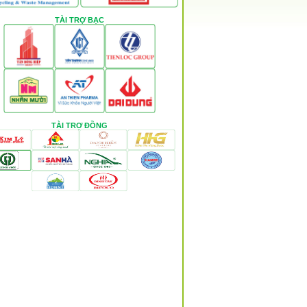
TÀI TRỢ BẠC
TÀI TRỢ ĐỒNG