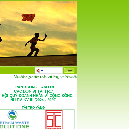
Mọi đóng góp tiếp nhận vui lòng liên hệ tại đây
TRÂN TRỌNG CẢM ƠN
CÁC ĐƠN VỊ TÀI TRỢ
I HỘI QUỸ DOANH NHÂN VÌ CỘNG ĐỒNG
NHIỆM KỲ III (2024 - 2029)
TÀI TRỢ VÀNG