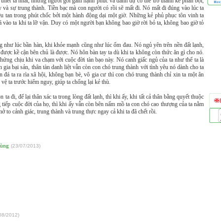
 thiết ta nhất, những người gởi gắm hạnh phúc và danh dự có thể trở thành kẻ phản bội,
y và sự trung thành. Tiền bạc mà con người có rồi sẽ mất đi. Nó mất đi đúng vào lúc ta
iêu tan trong phút chốc bởi một hành động dại một giờ. Những kẻ phủ phục tôn vinh ta
đá vào ta khi ta lỡ vận. Duy có một người bạn không bao giờ rời bỏ ta, không bao giờ tỏ
ng như lúc bần hàn, khi khỏe mạnh cũng như lúc ốm đau. Nó ngủ yên trên nền đất lạnh,
o được kề cận bên chủ là được. Nó hôn bàn tay ta dù khi ta không còn thức ăn gì cho nó.
hứng chịu khi va chạm với cuộc đời tàn bạo này. Nó canh giấc ngủ của ta như thể ta là
n gia bại sản, thân tàn danh liệt vẫn còn con chó trung thành với tình yêu nó dành cho ta
đá ta ra rìa xã hội, không bạn bè, vô gia cư thì con chó trung thành chỉ xin ta một ân
ệ ta trước hiểm nguy, giúp ta chống lại kẻ thù.
ta đi, để lại thân xác ta trong lòng đất lạnh, thì khi ấy, khi tất cả thân bằng quyết thuộc
 tiếp cuộc đời của họ, thì khi ấy vẫn còn bên nấm mồ ta con chó cao thượng của ta nằm
to cảnh giác, trung thành và trung thực ngay cả khi ta đã chết rồi.
cùng
(
23/07/2013
)
08/2012
)