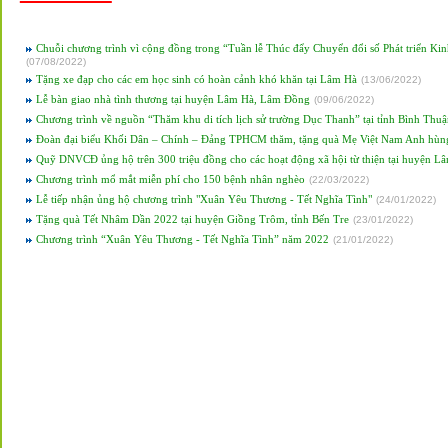
Chuỗi chương trình vì cộng đồng trong “Tuần lễ Thúc đẩy Chuyển đổi số Phát triển Ki
(
07/08/2022
)
Tặng xe đạp cho các em học sinh có hoàn cảnh khó khăn tại Lâm Hà
(
13/06/2022
)
Lễ bàn giao nhà tình thương tại huyện Lâm Hà, Lâm Đồng
(
09/06/2022
)
Chương trình về nguồn “Thăm khu di tích lịch sử trường Dục Thanh” tại tỉnh Bình Thuậ
Đoàn đại biểu Khối Dân – Chính – Đảng TPHCM thăm, tặng quà Mẹ Việt Nam Anh hùng
Quỹ DNVCĐ ủng hộ trên 300 triệu đồng cho các hoạt động xã hội từ thiện tại huyện L
Chương trình mổ mắt miễn phí cho 150 bệnh nhân nghèo
(
22/03/2022
)
Lễ tiếp nhận ủng hộ chương trình "Xuân Yêu Thương - Tết Nghĩa Tình"
(
24/01/2022
)
Tặng quà Tết Nhâm Dần 2022 tại huyện Giồng Trôm, tỉnh Bến Tre
(
23/01/2022
)
Chương trình “Xuân Yêu Thương - Tết Nghĩa Tình” năm 2022
(
21/01/2022
)