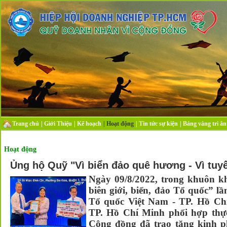
Trang chủ
|
Giới Thiệu
|
Kế hoạch
|
Hoạt động
|
Tin tức sự kiện
|
Bảng vàng tri ân
Hoạt động
Ủng hộ Quỹ "Vì biển đảo quê hương - Vì tuy
Ngày 09/8/2022, trong khuôn k
biên giới, biển, đảo Tổ quốc” l
Tổ quốc Việt Nam - TP. Hồ Ch
TP. Hồ Chí Minh phối hợp thự
Cộng đồng đã trao tặng kinh p