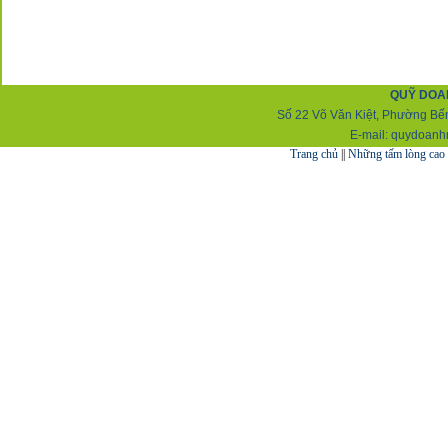
QUỸ DOA
Số 22 Võ Văn Kiệt, Phường Bến
E-mail:
q
uydoanh
Trang chủ
||
Những tấm lòng cao 