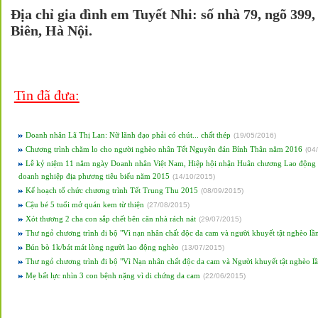
Địa chỉ gia đình em Tuyết Nhi: số nhà 79, ngõ 39
Biên, Hà Nội.
Tin đã đưa:
Doanh nhân Lã Thị Lan: Nữ lãnh đạo phải có chút... chất thép
(
19/05/2016
)
Chương trình chăm lo cho người nghèo nhân Tết Nguyên đán Bính Thân năm 2016
(
04
Lễ kỷ niệm 11 năm ngày Doanh nhân Việt Nam, Hiệp hội nhận Huân chương Lao động
doanh nghiệp địa phương tiêu biểu năm 2015
(
14/10/2015
)
Kế hoạch tổ chức chương trình Tết Trung Thu 2015
(
08/09/2015
)
Cậu bé 5 tuổi mở quán kem từ thiện
(
27/08/2015
)
Xót thương 2 cha con sắp chết bên căn nhà rách nát
(
29/07/2015
)
Thư ngỏ chương trình đi bộ "Vì nạn nhân chất độc da cam và người khuyết tật nghèo lần
Bún bò 1k/bát mát lòng người lao động nghèo
(
13/07/2015
)
Thư ngỏ chương trình đi bộ "Vì Nạn nhân chất độc da cam và Người khuyết tật nghèo lầ
Mẹ bất lực nhìn 3 con bệnh nặng vì di chứng da cam
(
22/06/2015
)