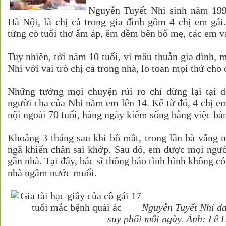
Nguyễn Tuyết Nhi sinh năm 1999
Hà Nội, là chị cả trong gia đình gồm 4 chị em gái
từng có tuổi thơ ấm áp, êm đềm bên bố mẹ, các em và
Tuy nhiên, tới năm 10 tuổi, vì mâu thuẫn gia đình, m
Nhi với vai trò chị cả trong nhà, lo toan mọi thứ cho
Những tưởng mọi chuyện rủi ro chỉ dừng lại tại đ
người cha của Nhi năm em lên 14. Kể từ đó, 4 chị e
nội ngoài 70 tuổi, hàng ngày kiếm sống bằng việc bá
Khoảng 3 tháng sau khi bố mất, trong lần bà vắng nh
ngã khiến chân sai khớp. Sau đó, em được mọi ngườ
gần nhà. Tại đây, bác sĩ thông báo tình hình không có
nhà ngâm nước muối.
Nguyễn Tuyết Nhi đa
suy phổi mỗi ngày. Ảnh: Lê 