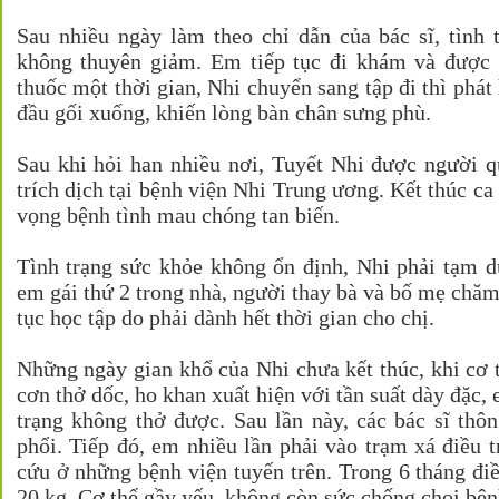
Sau nhiều ngày làm theo chỉ dẫn của bác sĩ, tình 
không thuyên giảm. Em tiếp tục đi khám và được
thuốc một thời gian, Nhi chuyển sang tập đi thì phát 
đầu gối xuống, khiến lòng bàn chân sưng phù.
Sau khi hỏi han nhiều nơi, Tuyết Nhi được người q
trích dịch tại bệnh viện Nhi Trung ương. Kết thúc ca
vọng bệnh tình mau chóng tan biến.
Tình trạng sức khỏe không ổn định, Nhi phải tạm d
em gái thứ 2 trong nhà, người thay bà và bố mẹ chăm
tục học tập do phải dành hết thời gian cho chị.
Những ngày gian khổ của Nhi chưa kết thúc, khi cơ 
cơn thở dốc, ho khan xuất hiện với tần suất dày đặc, 
trạng không thở được. Sau lần này, các bác sĩ th
phổi. Tiếp đó, em nhiều lần phải vào trạm xá điều tr
cứu ở những bệnh viện tuyến trên. Trong 6 tháng điề
20 kg. Cơ thể gầy yếu, không còn sức chống chọi bệnh