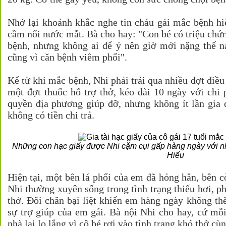
Nhớ lại khoảnh khắc nghe tin cháu gái mắc bệnh h
cầm nổi nước mắt. Bà cho hay: "Con bé có triệu chứ
bệnh, nhưng không ai để ý nên giờ mới nặng thế n
cũng vì căn bệnh viêm phổi".
Kể từ khi mắc bệnh, Nhi phải trải qua nhiều đợt điều 
một đợt thuốc hỗ trợ thở, kéo dài 10 ngày với chi 
quyền địa phương giúp đỡ, nhưng không ít lần gia
không có tiền chi trả.
Những con hạc giấy được Nhi cặm cụi gấp hàng ngày với nh
Hiếu
Hiện tại, một bên lá phổi của em đã hỏng hẳn, bên c
Nhi thường xuyên sống trong tình trạng thiếu hơi, ph
thở. Đôi chân bại liệt khiến em hàng ngày không th
sự trợ giúp của em gái. Bà nội Nhi cho hay, cứ mỗi k
nhà lại lo lắng vì cô bé rơi vào tình trạng khó thở cùn