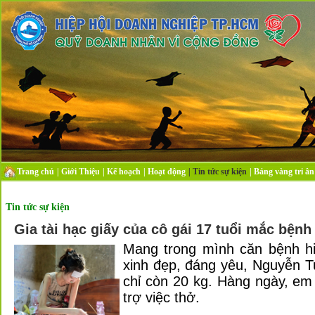
Trang chủ
|
Giới Thiệu
|
Kế hoạch
|
Hoạt động
|
Tin tức sự kiện
|
Bảng vàng tri ân
Tin tức sự kiện
Gia tài hạc giấy của cô gái 17 tuổi mắc bệnh
Mang trong mình căn bệnh h
xinh đẹp, đáng yêu, Nguyễn T
chỉ còn 20 kg. Hàng ngày, em
trợ việc thở.