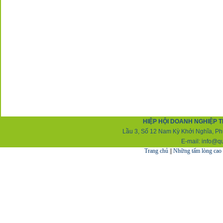
HIỆP HỘI DOANH NGHIỆP T
Lầu 3, Số 12 Nam Kỳ Khởi Nghĩa, Ph
E-mail:
info@q
Trang chủ
||
Những tấm lòng cao 