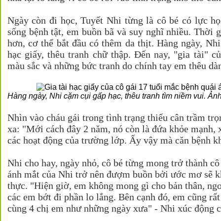
Ngày còn đi học, Tuyết Nhi từng là cô bé có lực họ
sống bệnh tật, em buồn bã và suy nghĩ nhiều. Thời g
hơn, cơ thể bắt đầu có thêm da thịt. Hàng ngày, Nh
hạc giấy, thêu tranh chữ thập. Đến nay, "gia tài" 
màu sắc và những bức tranh do chính tay em thêu dàn
Hàng ngày, Nhi cặm cụi gấp hạc, thêu tranh tìm niềm vui. Ảnh
Nhìn vào cháu gái trong tình trạng thiếu cân trầm tr
xa: "Mới cách đây 2 năm, nó còn là đứa khỏe mạnh, 
các hoạt động của trường lớp. Ấy vậy mà căn bệnh kh
Nhi cho hay, ngày nhỏ, cô bé từng mong trở thành cô
ánh mắt của Nhi trở nên đượm buồn bởi ước mơ sẽ kh
thực. "Hiện giờ, em không mong gì cho bản thân, ngo
các em bớt đi phần lo lắng. Bên cạnh đó, em cũng r
cùng 4 chị em như những ngày xưa" - Nhi xúc động c